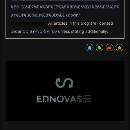
%B9128%E7%BA%BF%E7%A8%8B%E5%B9%B6%E5%8F%
91%E4%B8%8B%E8%BD%BDxdown/
Copyright Notice:
All articles in this blog are licensed
under
CC BY-NC-SA 4.0
unless stating additionally.