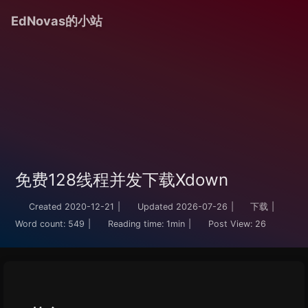
EdNovas的小站
免费128线程并发下载Xdown
Created
2020-12-21
|
Updated
2026-07-26
|
下载
|
Word count:
549
|
Reading time:
1min
|
Post View:
26