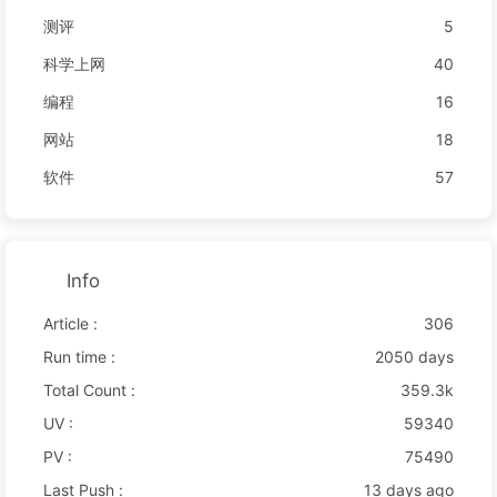
测评
5
科学上网
40
编程
16
网站
18
软件
57
Info
Article :
306
Run time :
2050 days
Total Count :
359.3k
UV :
59340
PV :
75490
Last Push :
13 days ago