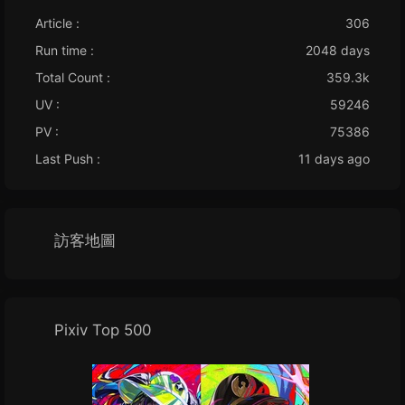
Article :
306
Run time :
2048 days
Total Count :
359.3k
UV :
59246
PV :
75386
Last Push :
11 days ago
訪客地圖
Pixiv Top 500