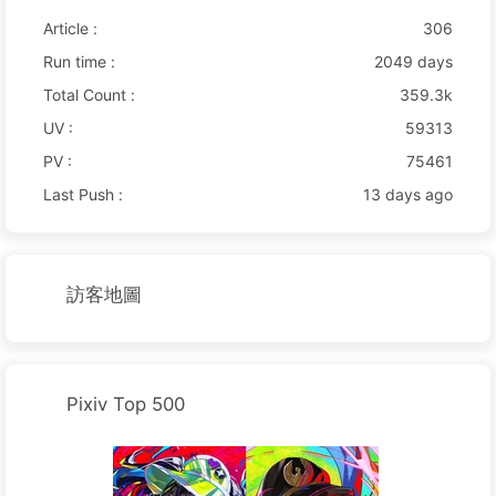
Article :
306
Run time :
2049 days
Total Count :
359.3k
UV :
59313
PV :
75461
Last Push :
13 days ago
訪客地圖
Pixiv Top 500