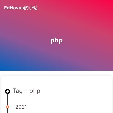
EdNovas的小站
php
Tag - php
2021