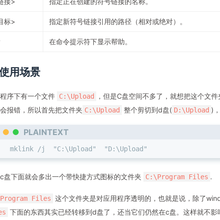
链接>
指定正在创建的符号链接的名称。
目标>
指定新符号链接引用的路径（相对或绝对）。
？
在命令提示符下显示帮助。
使用场景
用程序下有一个文件
，但是C盘空间不多了，就想把这个文件
C:\Upload
会报错，所以首先把文件夹
整个剪切到d盘(
)
C:\Upload
D:\Upload
PLAINTEXT
mklink /j  "C:\Upload"  "D:\Upload"
c盘下面就会多出一个带快捷方式图标的文件夹
.
C:\Program Files
这个文件夹是对应用程序透明的，也就是说，除了win
Program Files
下面的东西其实已经转移到d盘了，还当它们仍然在c盘。这样就不影
es