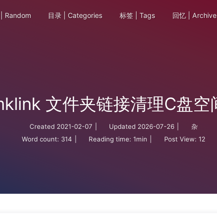
| Random
目录 | Categories
标签 | Tags
回忆 | Archive
mklink 文件夹链接清理C盘空
Created
2021-02-07
|
Updated
2026-07-26
|
杂
Word count:
314
|
Reading time:
1min
|
Post View:
12