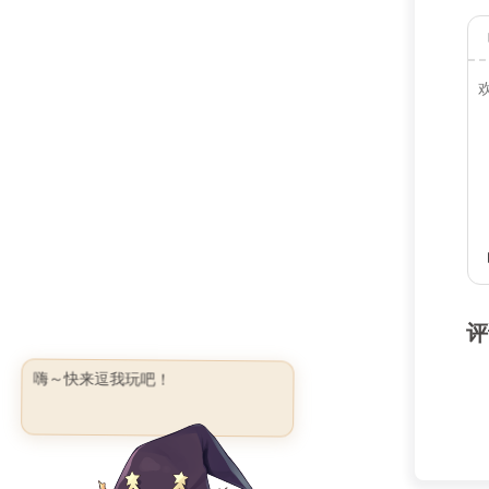
评
嗨～快来逗我玩吧！