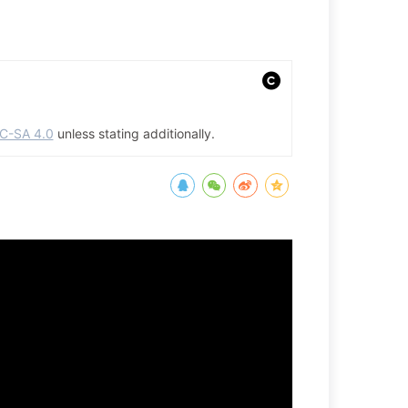
C-SA 4.0
unless stating additionally.