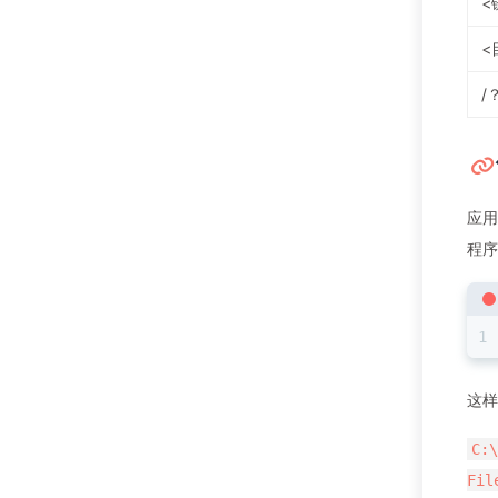
<
<
/
应
程序
这样
C:\
Fil