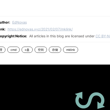
uthor:
EdNovas
ink:
https://ednovas.xyz/2021/02/07/mklink/
opyright Notice:
All articles in this blog are licensed under
CC BY-N
理
cmd
c盘
空间
存储
mklink