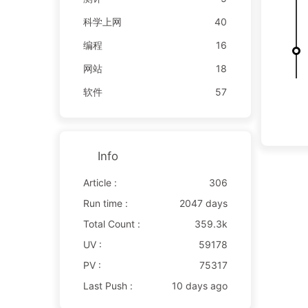
科学上网
40
编程
16
网站
18
软件
57
Info
Article :
306
Run time :
2047 days
Total Count :
359.3k
UV :
59178
PV :
75317
Last Push :
10 days ago